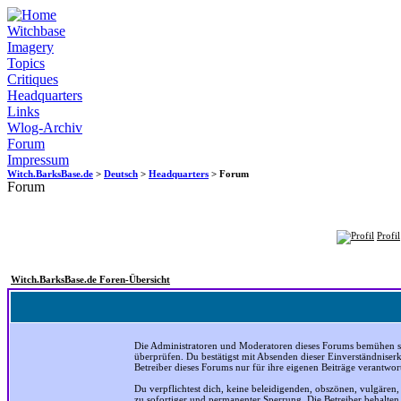
Witchbase
Imagery
Topics
Critiques
Headquarters
Links
Wlog-Archiv
Forum
Impressum
Witch.BarksBase.de
>
Deutsch
>
Headquarters
> Forum
Forum
Profil
Witch.BarksBase.de Foren-Übersicht
Die Administratoren und Moderatoren dieses Forums bemühen sich
überprüfen. Du bestätigst mit Absenden dieser Einverständniser
Betreiber dieses Forums nur für ihre eigenen Beiträge verantwort
Du verpflichtest dich, keine beleidigenden, obszönen, vulgären
zu sofortiger und permanenter Sperrung. Die Betreiber behalte