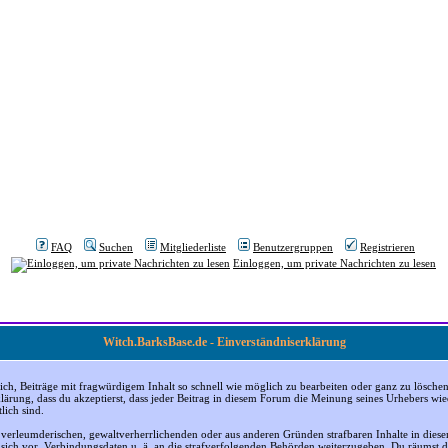
FAQ
Suchen
Mitgliederliste
Benutzergruppen
Registrieren
Einloggen, um private Nachrichten zu lesen
Witch.BarksBase.de - Einverständniserklärung
, Beiträge mit fragwürdigem Inhalt so schnell wie möglich zu bearbeiten oder ganz zu löschen; a
klärung, dass du akzeptierst, dass jeder Beitrag in diesem Forum die Meinung seines Urhebers wi
lich sind.
, verleumderischen, gewaltverherrlichenden oder aus anderen Gründen strafbaren Inhalte in dies
n sich vor, Verbindungsdaten u. ä. an die strafverfolgenden Behörden weiterzugeben. Du räumst