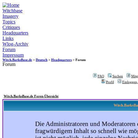
Witchbase
Imagery
Topics
Critiques
Headquarters
Links
Wlog-Archiv
Forum
Impressum
Witch.BarksBase.de
>
Deutsch
>
Headquarters
> Forum
Forum
FAQ
Suchen
Mitgl
Profil
Einloggen,
Witch.BarksBase.de Foren-Übersicht
Witch.BarksBas
Die Administratoren und Moderatoren 
fragwürdigem Inhalt so schnell wie mög