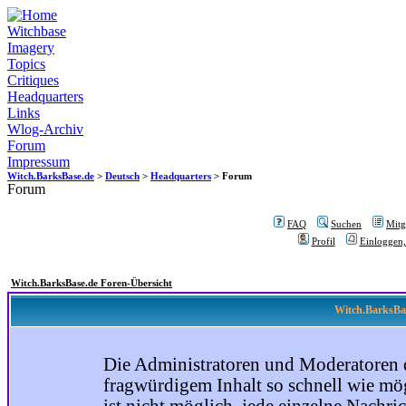
Witchbase
Imagery
Topics
Critiques
Headquarters
Links
Wlog-Archiv
Forum
Impressum
Witch.BarksBase.de
>
Deutsch
>
Headquarters
> Forum
Forum
FAQ
Suchen
Mitgl
Profil
Einloggen,
Witch.BarksBase.de Foren-Übersicht
Witch.BarksBas
Die Administratoren und Moderatoren 
fragwürdigem Inhalt so schnell wie mög