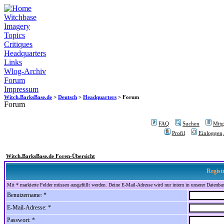
Witchbase
Imagery
Topics
Critiques
Headquarters
Links
Wlog-Archiv
Forum
Impressum
Witch.BarksBase.de
>
Deutsch
>
Headquarters
> Forum
Forum
FAQ
Suchen
Mitgl
Profil
Einloggen,
Witch.BarksBase.de Foren-Übersicht
Regist
Mit * markierte Felder müssen ausgefüllt werden. Deine E-Mail-Adresse wird nur intern in unserer Datenbank
Benutzername: *
E-Mail-Adresse: *
Passwort: *