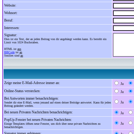
Website:
Wohnort:
Beruf:
Interessen:
Signatur:
Dies ist ein Text, der an jeden Beitrag von dir angehängt werden kann. Es besteht ein
Limit von 1024 Buchstaben.
HTML ist
aus
BBCode
ist
an
Smilies sind
an
Zeige meine E-Mail-Adresse immer an:
Ja
Online-Status verstecken:
Ja
Bei Antworten immer benachrichtigen:
Ja
Sendet dir eine E-Mail, wenn jemand auf einen deiner Beiträge antwortet. Kann für jeden
Beitrag geändert werden.
Bei neuen Privaten Nachrichten benachrichtigen:
Ja
PopUp-Fenster bei neuen Privaten Nachrichten:
Ja
Einige Templates öffnen neue Fenster, um dich über neue private Nachrichten zu
benachrichtigen.
Signatur immer anhängen: