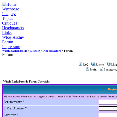
Witchbase
Imagery
Topics
Critiques
Headquarters
Links
Wlog-Archiv
Forum
Impressum
Witch.BarksBase.de
>
Deutsch
>
Headquarters
> Forum
Forum
FAQ
Suchen
Mitgl
Profil
Einloggen,
Witch.BarksBase.de Foren-Übersicht
Regist
Mit * markierte Felder müssen ausgefüllt werden. Deine E-Mail-Adresse wird nur intern in unserer Datenbank
Benutzername: *
E-Mail-Adresse: *
Passwort: *