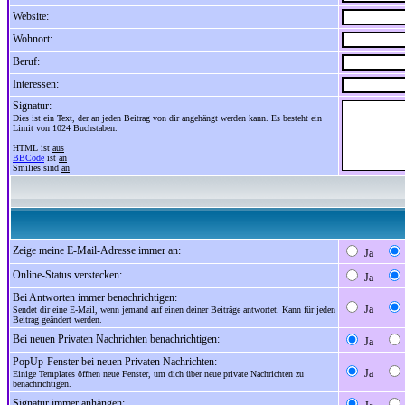
Website:
Wohnort:
Beruf:
Interessen:
Signatur:
Dies ist ein Text, der an jeden Beitrag von dir angehängt werden kann. Es besteht ein
Limit von 1024 Buchstaben.
HTML ist
aus
BBCode
ist
an
Smilies sind
an
Zeige meine E-Mail-Adresse immer an:
Ja
Online-Status verstecken:
Ja
Bei Antworten immer benachrichtigen:
Ja
Sendet dir eine E-Mail, wenn jemand auf einen deiner Beiträge antwortet. Kann für jeden
Beitrag geändert werden.
Bei neuen Privaten Nachrichten benachrichtigen:
Ja
PopUp-Fenster bei neuen Privaten Nachrichten:
Ja
Einige Templates öffnen neue Fenster, um dich über neue private Nachrichten zu
benachrichtigen.
Signatur immer anhängen: