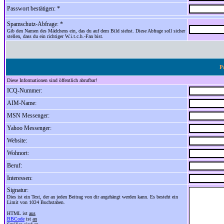
Passwort bestätigen: *
Spamschutz-Abfrage: *
Gib den Namen des Mädchens ein, das du auf dem Bild siehst. Diese Abfrage soll sicher
stellen, dass du ein richtiger W.i.t.c.h.-Fan bist.
P
Diese Informationen sind öffentlich abrufbar!
ICQ-Nummer:
AIM-Name:
MSN Messenger:
Yahoo Messenger:
Website:
Wohnort:
Beruf:
Interessen:
Signatur:
Dies ist ein Text, der an jeden Beitrag von dir angehängt werden kann. Es besteht ein
Limit von 1024 Buchstaben.
HTML ist
aus
BBCode
ist
an