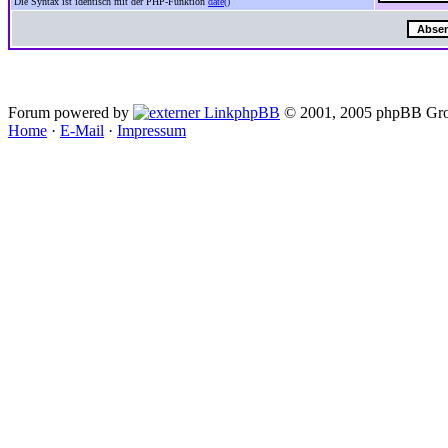
Die Syntax ist identisch mit der PHP-Funktion
date()
Forum powered by
phpBB
© 2001, 2005 phpBB Gro
Home
·
E-Mail
·
Impressum