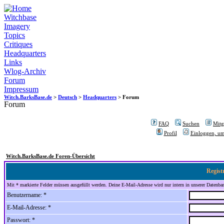
Witchbase
Imagery
Topics
Critiques
Headquarters
Links
Wlog-Archiv
Forum
Impressum
Witch.BarksBase.de
>
Deutsch
>
Headquarters
> Forum
Forum
FAQ
Suchen
Mitgl
Profil
Einloggen, um
Witch.BarksBase.de Foren-Übersicht
Regist
Mit * markierte Felder müssen ausgefüllt werden. Deine E-Mail-Adresse wird nur intern in unserer Datenbank
Benutzername: *
E-Mail-Adresse: *
Passwort: *