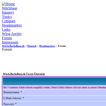
Witchbase
Imagery
Topics
Critiques
Headquarters
Links
Wlog-Archiv
Forum
Impressum
Witch.BarksBase.de
>
Deutsch
>
Headquarters
> Forum
Forum
Witch.BarksBase.de Foren-Übersicht
Mit * markierte Felder müssen ausgefüllt werden. Deine E-Mail-Adresse wird nur intern in unserer Datenbank
Benutzername: *
E-Mail-Adresse: *
Passwort: *