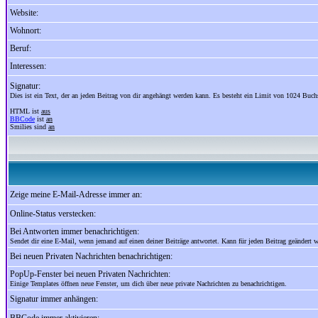
Website:
Wohnort:
Beruf:
Interessen:
Signatur:
Dies ist ein Text, der an jeden Beitrag von dir angehängt werden kann. Es besteht ein Limit von 1024 Buch
HTML ist
aus
BBCode
ist
an
Smilies sind
an
Zeige meine E-Mail-Adresse immer an:
Online-Status verstecken:
Bei Antworten immer benachrichtigen:
Sendet dir eine E-Mail, wenn jemand auf einen deiner Beiträge antwortet. Kann für jeden Beitrag geändert 
Bei neuen Privaten Nachrichten benachrichtigen:
PopUp-Fenster bei neuen Privaten Nachrichten:
Einige Templates öffnen neue Fenster, um dich über neue private Nachrichten zu benachrichtigen.
Signatur immer anhängen: