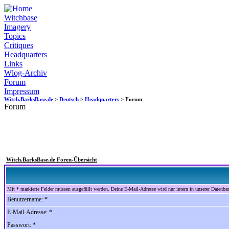
Witchbase
Imagery
Topics
Critiques
Headquarters
Links
Wlog-Archiv
Forum
Impressum
Witch.BarksBase.de
>
Deutsch
>
Headquarters
> Forum
Forum
Witch.BarksBase.de Foren-Übersicht
Mit * markierte Felder müssen ausgefüllt werden. Deine E-Mail-Adresse wird nur intern in unserer Datenbank
Benutzername: *
E-Mail-Adresse: *
Passwort: *