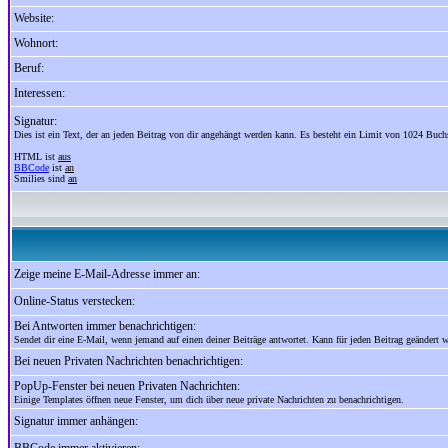
Website:
Wohnort:
Beruf:
Interessen:
Signatur:
Dies ist ein Text, der an jeden Beitrag von dir angehängt werden kann. Es besteht ein Limit von 1024 Buch
HTML ist
aus
BBCode
ist
an
Smilies sind
an
Zeige meine E-Mail-Adresse immer an:
Online-Status verstecken:
Bei Antworten immer benachrichtigen:
Sendet dir eine E-Mail, wenn jemand auf einen deiner Beiträge antwortet. Kann für jeden Beitrag geändert 
Bei neuen Privaten Nachrichten benachrichtigen:
PopUp-Fenster bei neuen Privaten Nachrichten:
Einige Templates öffnen neue Fenster, um dich über neue private Nachrichten zu benachrichtigen.
Signatur immer anhängen: