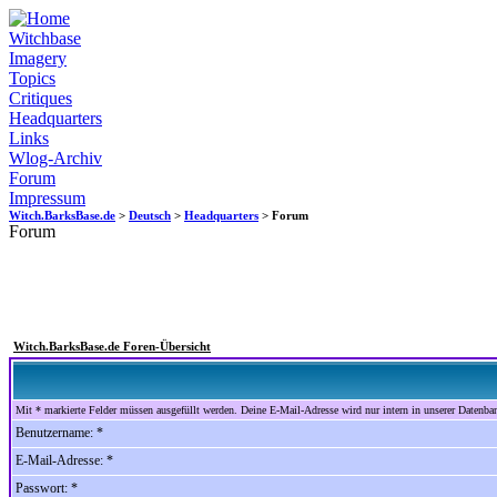
Witchbase
Imagery
Topics
Critiques
Headquarters
Links
Wlog-Archiv
Forum
Impressum
Witch.BarksBase.de
>
Deutsch
>
Headquarters
> Forum
Forum
Witch.BarksBase.de Foren-Übersicht
Mit * markierte Felder müssen ausgefüllt werden. Deine E-Mail-Adresse wird nur intern in unserer Datenbank
Benutzername: *
E-Mail-Adresse: *
Passwort: *