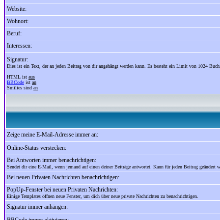
Website:
Wohnort:
Beruf:
Interessen:
Signatur:
Dies ist ein Text, der an jeden Beitrag von dir angehängt werden kann. Es besteht ein Limit von 1024 Buch
HTML ist
aus
BBCode
ist
an
Smilies sind
an
Zeige meine E-Mail-Adresse immer an:
Online-Status verstecken:
Bei Antworten immer benachrichtigen:
Sendet dir eine E-Mail, wenn jemand auf einen deiner Beiträge antwortet. Kann für jeden Beitrag geändert 
Bei neuen Privaten Nachrichten benachrichtigen:
PopUp-Fenster bei neuen Privaten Nachrichten:
Einige Templates öffnen neue Fenster, um dich über neue private Nachrichten zu benachrichtigen.
Signatur immer anhängen: