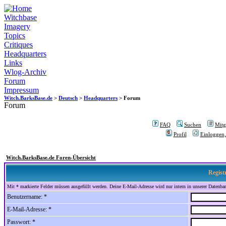
Witchbase
Imagery
Topics
Critiques
Headquarters
Links
Wlog-Archiv
Forum
Impressum
Witch.BarksBase.de
>
Deutsch
>
Headquarters
> Forum
Forum
FAQ
Suchen
Mitgl
Profil
Einloggen,
Witch.BarksBase.de Foren-Übersicht
Regist
Mit * markierte Felder müssen ausgefüllt werden. Deine E-Mail-Adresse wird nur intern in unserer Datenbank
Benutzername: *
E-Mail-Adresse: *
Passwort: *