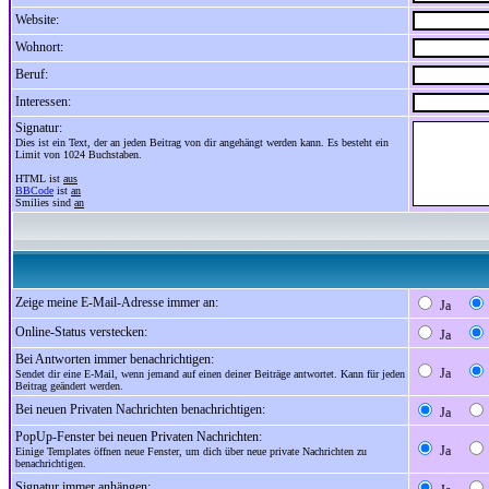
Website:
Wohnort:
Beruf:
Interessen:
Signatur:
Dies ist ein Text, der an jeden Beitrag von dir angehängt werden kann. Es besteht ein
Limit von 1024 Buchstaben.
HTML ist
aus
BBCode
ist
an
Smilies sind
an
Zeige meine E-Mail-Adresse immer an:
Ja
Online-Status verstecken:
Ja
Bei Antworten immer benachrichtigen:
Ja
Sendet dir eine E-Mail, wenn jemand auf einen deiner Beiträge antwortet. Kann für jeden
Beitrag geändert werden.
Bei neuen Privaten Nachrichten benachrichtigen:
Ja
PopUp-Fenster bei neuen Privaten Nachrichten:
Ja
Einige Templates öffnen neue Fenster, um dich über neue private Nachrichten zu
benachrichtigen.
Signatur immer anhängen: