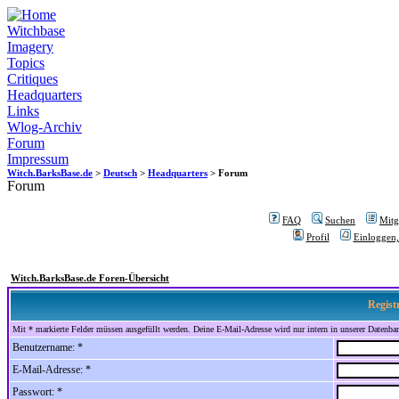
Witchbase
Imagery
Topics
Critiques
Headquarters
Links
Wlog-Archiv
Forum
Impressum
Witch.BarksBase.de
>
Deutsch
>
Headquarters
> Forum
Forum
FAQ
Suchen
Mitgl
Profil
Einloggen,
Witch.BarksBase.de Foren-Übersicht
Regist
Mit * markierte Felder müssen ausgefüllt werden. Deine E-Mail-Adresse wird nur intern in unserer Datenbank
Benutzername: *
E-Mail-Adresse: *
Passwort: *