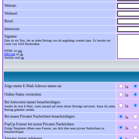
Website:
Wohnort:
Beruf:
Interessen:
Signatur:
Dies ist ein Text, der an jeden Beitrag von dir angehängt werden kann. Es besteht ein
Limit von 1024 Buchstaben.
HTML ist
aus
BBCode
ist
an
Smilies sind
an
Zeige meine E-Mail-Adresse immer an:
Ja
Online-Status verstecken:
Ja
Bei Antworten immer benachrichtigen:
Ja
Sendet dir eine E-Mail, wenn jemand auf einen deiner Beiträge antwortet. Kann für jeden
Beitrag geändert werden.
Bei neuen Privaten Nachrichten benachrichtigen:
Ja
PopUp-Fenster bei neuen Privaten Nachrichten:
Ja
Einige Templates öffnen neue Fenster, um dich über neue private Nachrichten zu
benachrichtigen.
Signatur immer anhängen: