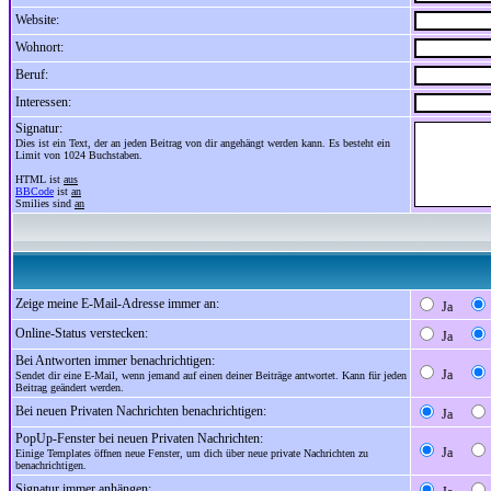
Website:
Wohnort:
Beruf:
Interessen:
Signatur:
Dies ist ein Text, der an jeden Beitrag von dir angehängt werden kann. Es besteht ein
Limit von 1024 Buchstaben.
HTML ist
aus
BBCode
ist
an
Smilies sind
an
Zeige meine E-Mail-Adresse immer an:
Ja
Online-Status verstecken:
Ja
Bei Antworten immer benachrichtigen:
Ja
Sendet dir eine E-Mail, wenn jemand auf einen deiner Beiträge antwortet. Kann für jeden
Beitrag geändert werden.
Bei neuen Privaten Nachrichten benachrichtigen:
Ja
PopUp-Fenster bei neuen Privaten Nachrichten:
Ja
Einige Templates öffnen neue Fenster, um dich über neue private Nachrichten zu
benachrichtigen.
Signatur immer anhängen: