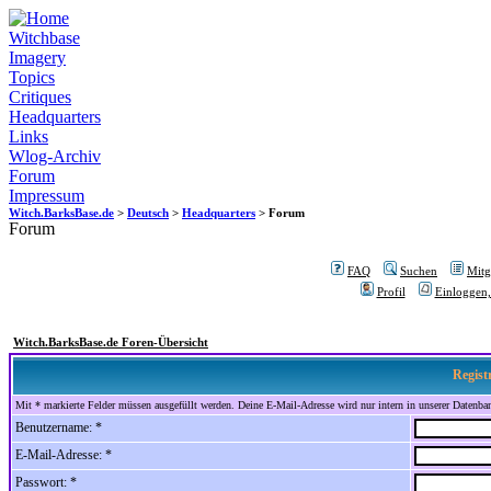
Witchbase
Imagery
Topics
Critiques
Headquarters
Links
Wlog-Archiv
Forum
Impressum
Witch.BarksBase.de
>
Deutsch
>
Headquarters
> Forum
Forum
FAQ
Suchen
Mitgl
Profil
Einloggen,
Witch.BarksBase.de Foren-Übersicht
Regist
Mit * markierte Felder müssen ausgefüllt werden. Deine E-Mail-Adresse wird nur intern in unserer Datenbank
Benutzername: *
E-Mail-Adresse: *
Passwort: *