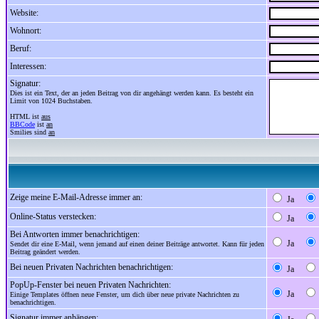
Website:
Wohnort:
Beruf:
Interessen:
Signatur:
Dies ist ein Text, der an jeden Beitrag von dir angehängt werden kann. Es besteht ein
Limit von 1024 Buchstaben.
HTML ist
aus
BBCode
ist
an
Smilies sind
an
Zeige meine E-Mail-Adresse immer an:
Ja
Online-Status verstecken:
Ja
Bei Antworten immer benachrichtigen:
Ja
Sendet dir eine E-Mail, wenn jemand auf einen deiner Beiträge antwortet. Kann für jeden
Beitrag geändert werden.
Bei neuen Privaten Nachrichten benachrichtigen:
Ja
PopUp-Fenster bei neuen Privaten Nachrichten:
Ja
Einige Templates öffnen neue Fenster, um dich über neue private Nachrichten zu
benachrichtigen.
Signatur immer anhängen: