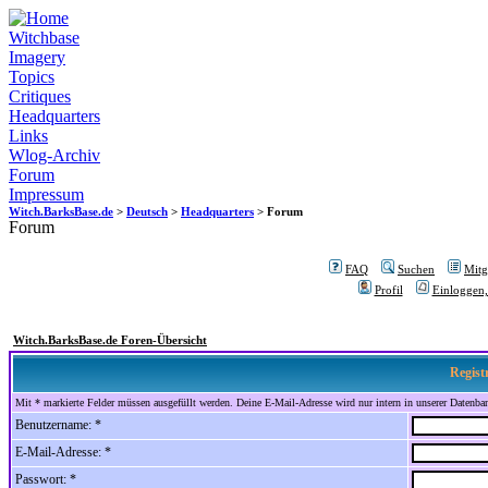
Witchbase
Imagery
Topics
Critiques
Headquarters
Links
Wlog-Archiv
Forum
Impressum
Witch.BarksBase.de
>
Deutsch
>
Headquarters
> Forum
Forum
FAQ
Suchen
Mitgl
Profil
Einloggen,
Witch.BarksBase.de Foren-Übersicht
Regist
Mit * markierte Felder müssen ausgefüllt werden. Deine E-Mail-Adresse wird nur intern in unserer Datenbank
Benutzername: *
E-Mail-Adresse: *
Passwort: *