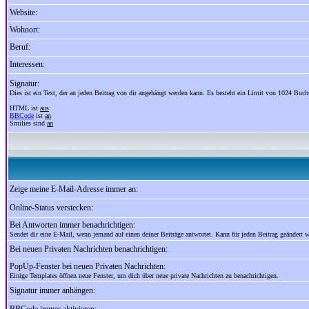
Website:
Wohnort:
Beruf:
Interessen:
Signatur:
Dies ist ein Text, der an jeden Beitrag von dir angehängt werden kann. Es besteht ein Limit von 1024 Buch
HTML ist
aus
BBCode
ist
an
Smilies sind
an
Zeige meine E-Mail-Adresse immer an:
Online-Status verstecken:
Bei Antworten immer benachrichtigen:
Sendet dir eine E-Mail, wenn jemand auf einen deiner Beiträge antwortet. Kann für jeden Beitrag geändert 
Bei neuen Privaten Nachrichten benachrichtigen:
PopUp-Fenster bei neuen Privaten Nachrichten:
Einige Templates öffnen neue Fenster, um dich über neue private Nachrichten zu benachrichtigen.
Signatur immer anhängen: