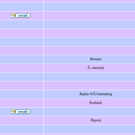
Bremen
Ã–sterreich
Baden-WÃ¼rttemberg
Korbach
Bayern