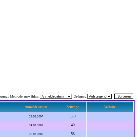
ierungs-Methode auswählen:
Ordnung
Anmeldedatum
Beiträge
Website
170
23.02.2007
40
24.02.2007
56
26.02.2007