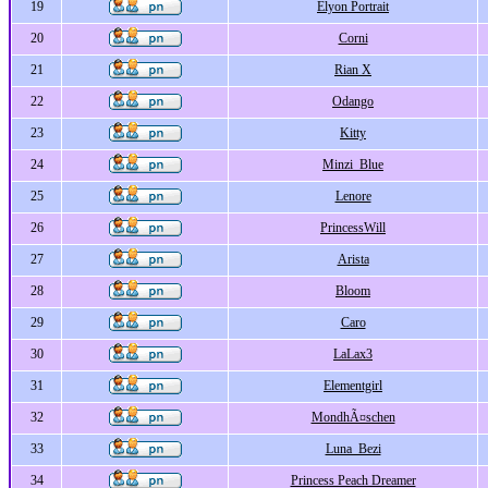
19
Elyon Portrait
20
Corni
21
Rian X
22
Odango
23
Kitty
24
Minzi_Blue
25
Lenore
26
PrincessWill
27
Arista
28
Bloom
29
Caro
30
LaLax3
31
Elementgirl
32
MondhÃ¤schen
33
Luna_Bezi
34
Princess Peach Dreamer