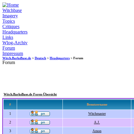
Witchbase
Imagery
Topics
Critiques
Headquarters
Links
Wlog-Archiv
Forum
Impressum
Witch.BarksBase.de
>
Deutsch
>
Headquarters
> Forum
Forum
Witch.BarksBase.de Foren-Übersicht
#
Benutzername
1
Witchmaster
2
A.J.
3
Amon