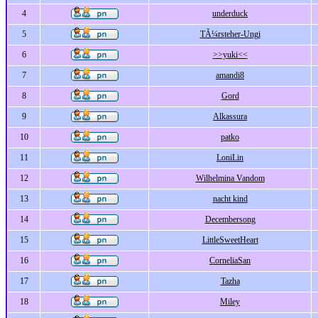
4
underduck
5
TÃ¼rsteher-Ungi
6
>>yuki<<
7
amandi8
8
Gord
9
Alkassura
10
patko
11
LoniLin
12
Wilhelmina Vandom
13
nacht kind
14
Decembersong
15
LittleSweetHeart
16
CorneliaSan
17
Tazha
18
Miley