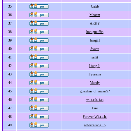
35
Caleb
36
Maoam
37
ARKY
38
honigmuffin
39
Imagirl
40
Svarta
41
sellit
42
Liang Ji
43
Fyurama
44
Mandy
45
guardian_of_music97
46
w.i.t.c.h.-fan
47
Fire
48
Forever W.i.t.c.h.
49
rebecca.lang.15