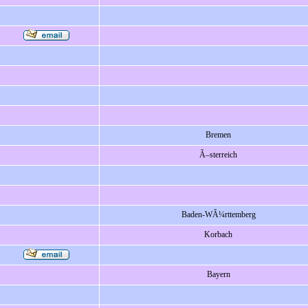
Bremen
Ã–sterreich
Baden-WÃ¼rttemberg
Korbach
Bayern