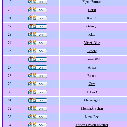
19
Elyon Portrait
20
Corni
21
Rian X
22
Odango
23
Kitty
24
Minzi_Blue
25
Lenore
26
PrincessWill
27
Arista
28
Bloom
29
Caro
30
LaLax3
31
Elementgirl
32
MondhÃ¤schen
33
Luna_Bezi
34
Princess Peach Dreamer