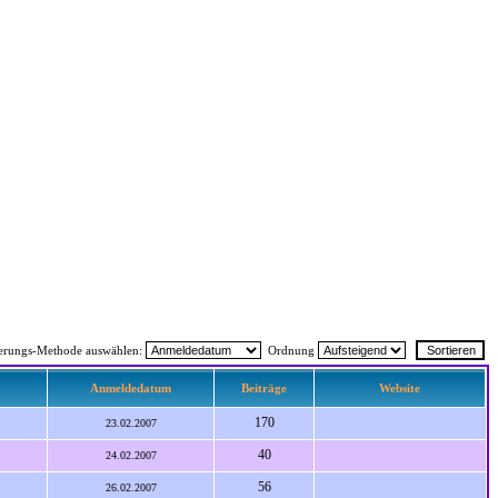
ierungs-Methode auswählen:
Ordnung
Anmeldedatum
Beiträge
Website
170
23.02.2007
40
24.02.2007
56
26.02.2007