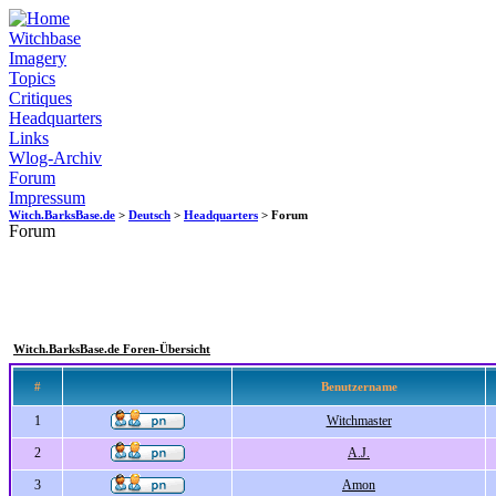
Witchbase
Imagery
Topics
Critiques
Headquarters
Links
Wlog-Archiv
Forum
Impressum
Witch.BarksBase.de
>
Deutsch
>
Headquarters
> Forum
Forum
Witch.BarksBase.de Foren-Übersicht
#
Benutzername
1
Witchmaster
2
A.J.
3
Amon