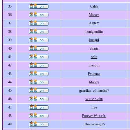
35
Caleb
36
Maoam
37
ARKY
38
honigmuffin
39
Imagirl
40
Svarta
41
sellit
42
Liang Ji
43
Fyurama
44
Mandy
45
guardian_of_music97
46
w.i.t.c.h.-fan
47
Fire
48
Forever W.i.t.c.h.
49
rebecca.lang.15