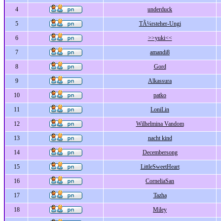
4
underduck
5
TÃ¼rsteher-Ungi
6
>>yuki<<
7
amandi8
8
Gord
9
Alkassura
10
patko
11
LoniLin
12
Wilhelmina Vandom
13
nacht kind
14
Decembersong
15
LittleSweetHeart
16
CorneliaSan
17
Tazha
18
Miley