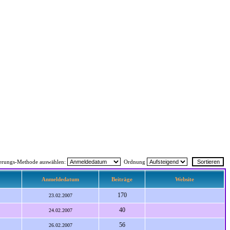
ierungs-Methode auswählen:
Ordnung
Anmeldedatum
Beiträge
Website
170
23.02.2007
40
24.02.2007
56
26.02.2007