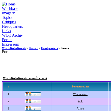
Witchbase
Imagery
Topics
Critiques
Headquarters
Links
Wlog-Archiv
Forum
Impressum
Witch.BarksBase.de
>
Deutsch
>
Headquarters
> Forum
Forum
Witch.BarksBase.de Foren-Übersicht
#
Benutzername
1
Witchmaster
2
A.J.
3
Amon