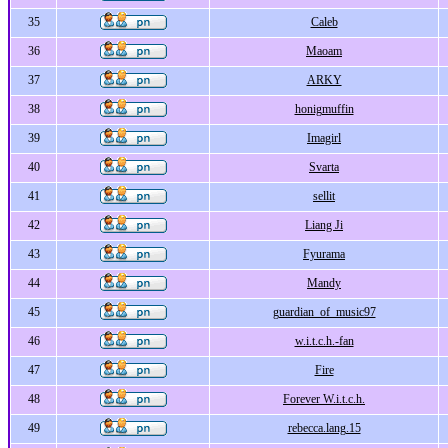
35
Caleb
36
Maoam
37
ARKY
38
honigmuffin
39
Imagirl
40
Svarta
41
sellit
42
Liang Ji
43
Fyurama
44
Mandy
45
guardian_of_music97
46
w.i.t.c.h.-fan
47
Fire
48
Forever W.i.t.c.h.
49
rebecca.lang.15