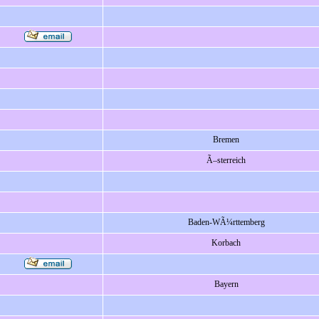
Bremen
Ã–sterreich
Baden-WÃ¼rttemberg
Korbach
Bayern