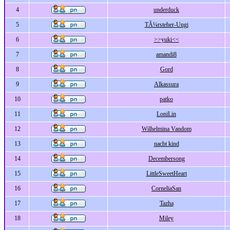
4
underduck
5
TÃ¼rsteher-Ungi
6
>>yuki<<
7
amandi8
8
Gord
9
Alkassura
10
patko
11
LoniLin
12
Wilhelmina Vandom
13
nacht kind
14
Decembersong
15
LittleSweetHeart
16
CorneliaSan
17
Tazha
18
Miley