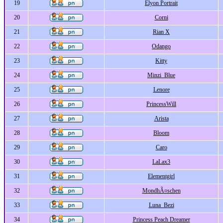
19
Elyon Portrait
20
Corni
21
Rian X
22
Odango
23
Kitty
24
Minzi_Blue
25
Lenore
26
PrincessWill
27
Arista
28
Bloom
29
Caro
30
LaLax3
31
Elementgirl
32
MondhÃ¤schen
33
Luna_Bezi
34
Princess Peach Dreamer