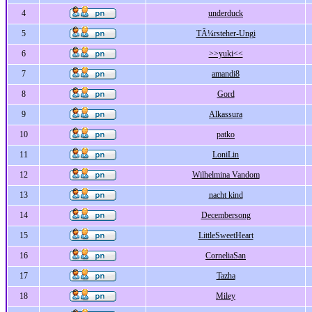
4
underduck
5
TÃ¼rsteher-Ungi
6
>>yuki<<
7
amandi8
8
Gord
9
Alkassura
10
patko
11
LoniLin
12
Wilhelmina Vandom
13
nacht kind
14
Decembersong
15
LittleSweetHeart
16
CorneliaSan
17
Tazha
18
Miley