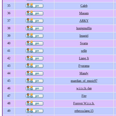
35
Caleb
36
Maoam
37
ARKY
38
honigmuffin
39
Imagirl
40
Svarta
41
sellit
42
Liang Ji
43
Fyurama
44
Mandy
45
guardian_of_music97
46
w.i.t.c.h.-fan
47
Fire
48
Forever W.i.t.c.h.
49
rebecca.lang.15