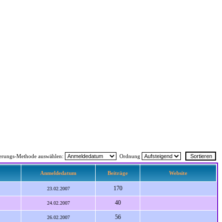
ierungs-Methode auswählen:
Ordnung
Anmeldedatum
Beiträge
Website
170
23.02.2007
40
24.02.2007
56
26.02.2007