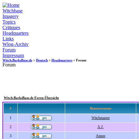
Witchbase
Imagery
Topics
Critiques
Headquarters
Links
Wlog-Archiv
Forum
Impressum
Witch.BarksBase.de
>
Deutsch
>
Headquarters
> Forum
Forum
Witch.BarksBase.de Foren-Übersicht
#
Benutzername
1
Witchmaster
2
A.J.
3
Amon