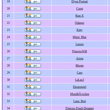
19
Elyon Portrait
20
Corni
21
Rian X
22
Odango
23
Kitty
24
Minzi_Blue
25
Lenore
26
PrincessWill
27
Arista
28
Bloom
29
Caro
30
LaLax3
31
Elementgirl
32
MondhÃ¤schen
33
Luna_Bezi
34
Princess Peach Dreamer