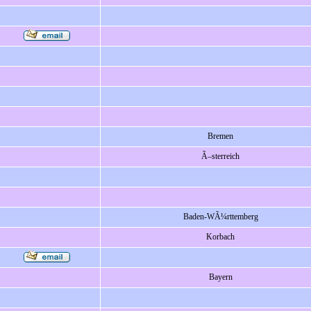
Bremen
Ã–sterreich
Baden-WÃ¼rttemberg
Korbach
Bayern