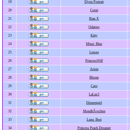
19
Elyon Portrait
20
Corni
21
Rian X
22
Odango
23
Kitty
24
Minzi_Blue
25
Lenore
26
PrincessWill
27
Arista
28
Bloom
29
Caro
30
LaLax3
31
Elementgirl
32
MondhÃ¤schen
33
Luna_Bezi
34
Princess Peach Dreamer