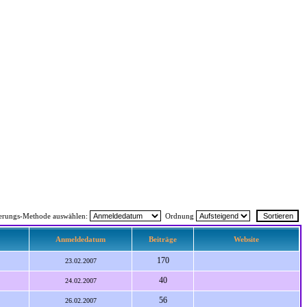
ierungs-Methode auswählen:
Ordnung
Anmeldedatum
Beiträge
Website
170
23.02.2007
40
24.02.2007
56
26.02.2007