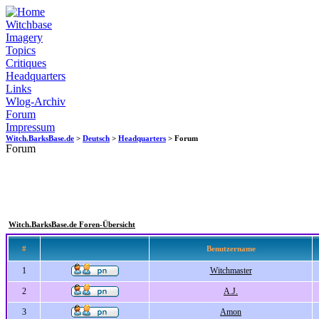
Witchbase
Imagery
Topics
Critiques
Headquarters
Links
Wlog-Archiv
Forum
Impressum
Witch.BarksBase.de
>
Deutsch
>
Headquarters
> Forum
Forum
Witch.BarksBase.de Foren-Übersicht
#
Benutzername
1
Witchmaster
2
A.J.
3
Amon