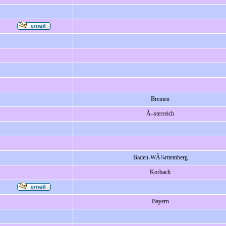
Bremen
Ã–sterreich
Baden-WÃ¼rttemberg
Korbach
Bayern