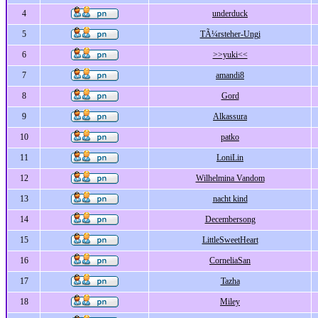
4
underduck
5
TÃ¼rsteher-Ungi
6
>>yuki<<
7
amandi8
8
Gord
9
Alkassura
10
patko
11
LoniLin
12
Wilhelmina Vandom
13
nacht kind
14
Decembersong
15
LittleSweetHeart
16
CorneliaSan
17
Tazha
18
Miley