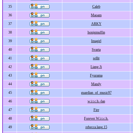
35
Caleb
36
Maoam
37
ARKY
38
honigmuffin
39
Imagirl
40
Svarta
41
sellit
42
Liang Ji
43
Fyurama
44
Mandy
45
guardian_of_music97
46
w.i.t.c.h.-fan
47
Fire
48
Forever W.i.t.c.h.
49
rebecca.lang.15