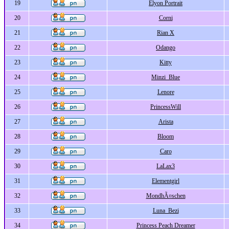
19
Elyon Portrait
20
Corni
21
Rian X
22
Odango
23
Kitty
24
Minzi_Blue
25
Lenore
26
PrincessWill
27
Arista
28
Bloom
29
Caro
30
LaLax3
31
Elementgirl
32
MondhÃ¤schen
33
Luna_Bezi
34
Princess Peach Dreamer