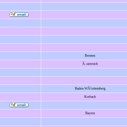
Bremen
Ã–sterreich
Baden-WÃ¼rttemberg
Korbach
Bayern