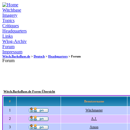
Witchbase
Imagery
Topics
Critiques
Headquarters
Links
Wlog-Archiv
Forum
Impressum
Witch.BarksBase.de
>
Deutsch
>
Headquarters
> Forum
Forum
Witch.BarksBase.de Foren-Übersicht
#
Benutzername
1
Witchmaster
2
A.J.
3
Amon