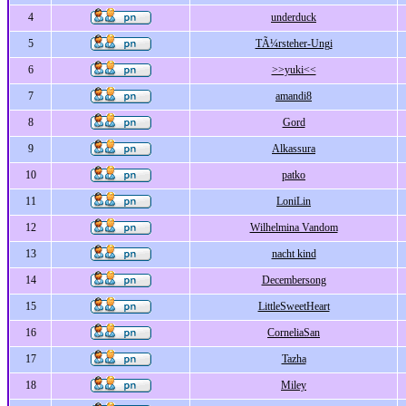
4
underduck
5
TÃ¼rsteher-Ungi
6
>>yuki<<
7
amandi8
8
Gord
9
Alkassura
10
patko
11
LoniLin
12
Wilhelmina Vandom
13
nacht kind
14
Decembersong
15
LittleSweetHeart
16
CorneliaSan
17
Tazha
18
Miley