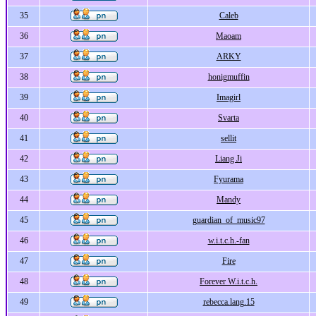
35
Caleb
36
Maoam
37
ARKY
38
honigmuffin
39
Imagirl
40
Svarta
41
sellit
42
Liang Ji
43
Fyurama
44
Mandy
45
guardian_of_music97
46
w.i.t.c.h.-fan
47
Fire
48
Forever W.i.t.c.h.
49
rebecca.lang.15