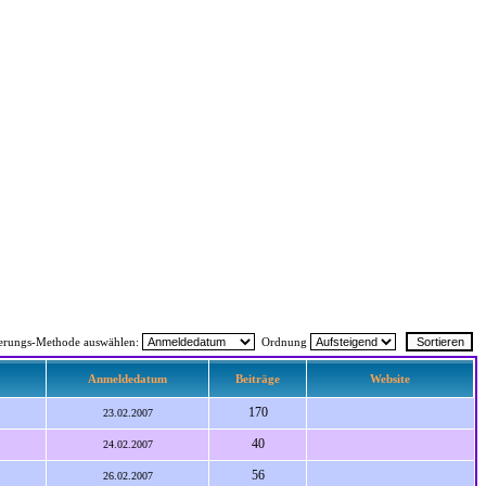
ierungs-Methode auswählen:
Ordnung
Anmeldedatum
Beiträge
Website
170
23.02.2007
40
24.02.2007
56
26.02.2007