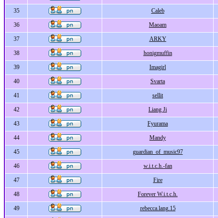
35
Caleb
36
Maoam
37
ARKY
38
honigmuffin
39
Imagirl
40
Svarta
41
sellit
42
Liang Ji
43
Fyurama
44
Mandy
45
guardian_of_music97
46
w.i.t.c.h.-fan
47
Fire
48
Forever W.i.t.c.h.
49
rebecca.lang.15