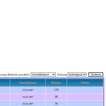
ierungs-Methode auswählen:
Ordnung
Anmeldedatum
Beiträge
Website
170
23.02.2007
40
24.02.2007
56
26.02.2007