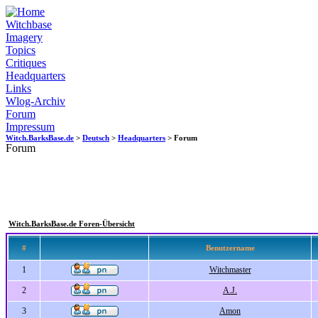
Witchbase
Imagery
Topics
Critiques
Headquarters
Links
Wlog-Archiv
Forum
Impressum
Witch.BarksBase.de
>
Deutsch
>
Headquarters
> Forum
Forum
Witch.BarksBase.de Foren-Übersicht
#
Benutzername
1
Witchmaster
2
A.J.
3
Amon