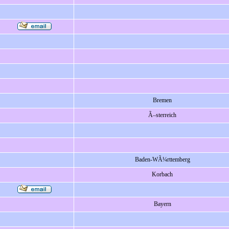
Bremen
Ã–sterreich
Baden-WÃ¼rttemberg
Korbach
Bayern