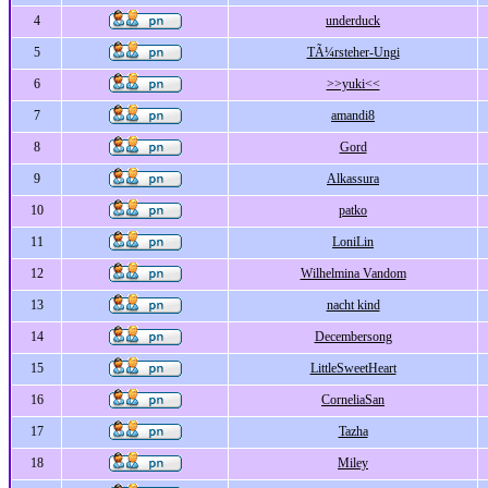
4
underduck
5
TÃ¼rsteher-Ungi
6
>>yuki<<
7
amandi8
8
Gord
9
Alkassura
10
patko
11
LoniLin
12
Wilhelmina Vandom
13
nacht kind
14
Decembersong
15
LittleSweetHeart
16
CorneliaSan
17
Tazha
18
Miley