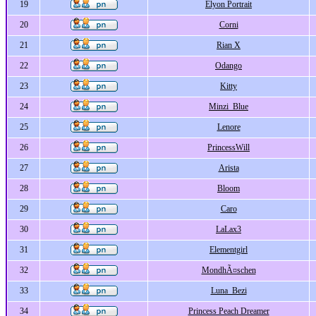
19
Elyon Portrait
20
Corni
21
Rian X
22
Odango
23
Kitty
24
Minzi_Blue
25
Lenore
26
PrincessWill
27
Arista
28
Bloom
29
Caro
30
LaLax3
31
Elementgirl
32
MondhÃ¤schen
33
Luna_Bezi
34
Princess Peach Dreamer