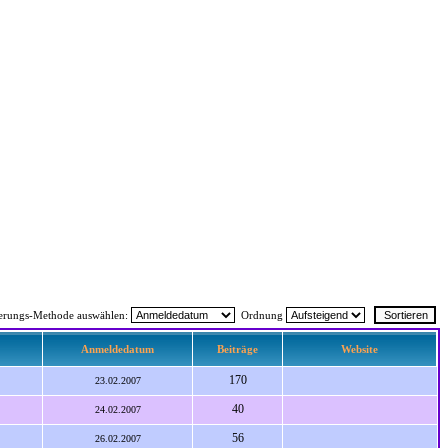
ierungs-Methode auswählen:
Ordnung
Anmeldedatum
Beiträge
Website
170
23.02.2007
40
24.02.2007
56
26.02.2007