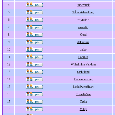
4
underduck
5
TÃ¼rsteher-Ungi
6
>>yuki<<
7
amandi8
8
Gord
9
Alkassura
10
patko
11
LoniLin
12
Wilhelmina Vandom
13
nacht kind
14
Decembersong
15
LittleSweetHeart
16
CorneliaSan
17
Tazha
18
Miley