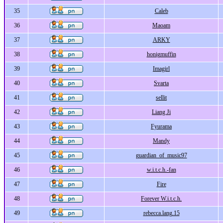
35
Caleb
36
Maoam
37
ARKY
38
honigmuffin
39
Imagirl
40
Svarta
41
sellit
42
Liang Ji
43
Fyurama
44
Mandy
45
guardian_of_music97
46
w.i.t.c.h.-fan
47
Fire
48
Forever W.i.t.c.h.
49
rebecca.lang.15