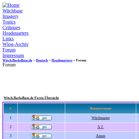
Witchbase
Imagery
Topics
Critiques
Headquarters
Links
Wlog-Archiv
Forum
Impressum
Witch.BarksBase.de
>
Deutsch
>
Headquarters
> Forum
Forum
Witch.BarksBase.de Foren-Übersicht
#
Benutzername
1
Witchmaster
2
A.J.
3
Amon