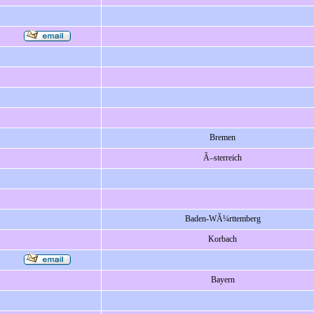
Bremen
Ã–sterreich
Baden-WÃ¼rttemberg
Korbach
Bayern