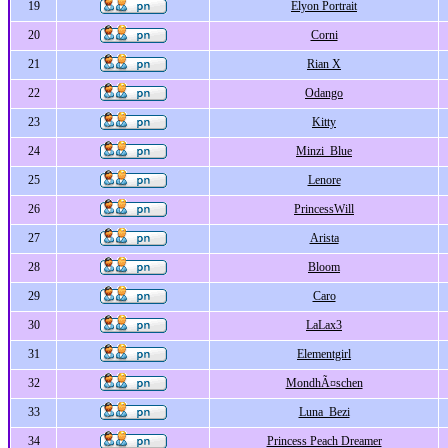
19
Elyon Portrait
20
Corni
21
Rian X
22
Odango
23
Kitty
24
Minzi_Blue
25
Lenore
26
PrincessWill
27
Arista
28
Bloom
29
Caro
30
LaLax3
31
Elementgirl
32
MondhÃ¤schen
33
Luna_Bezi
34
Princess Peach Dreamer