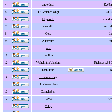
4
underduck
KÃ¶ln
5
TÃ¼rsteher-Ungi
St. 
6
>>yuki<<
ein kle
7
amandi8
aurike
8
Gord
La
9
Alkassura
Ru
10
patko
11
LoniLin
12
Wilhelmina Vandom
Richardstr.34
13
nacht kind
14
Decembersong
15
LittleSweetHeart
16
CorneliaSan
17
Tazha
Be
18
Miley