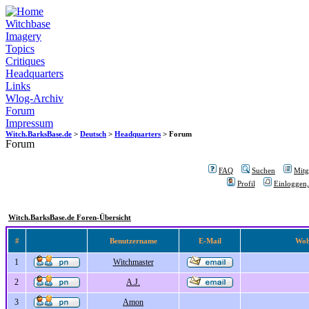
Witchbase
Imagery
Topics
Critiques
Headquarters
Links
Wlog-Archiv
Forum
Impressum
Witch.BarksBase.de
>
Deutsch
>
Headquarters
> Forum
Forum
FAQ
Suchen
Mitgl
Profil
Einloggen,
Witch.BarksBase.de Foren-Übersicht
#
Benutzername
E-Mail
Woh
1
Witchmaster
2
A.J.
3
Amon