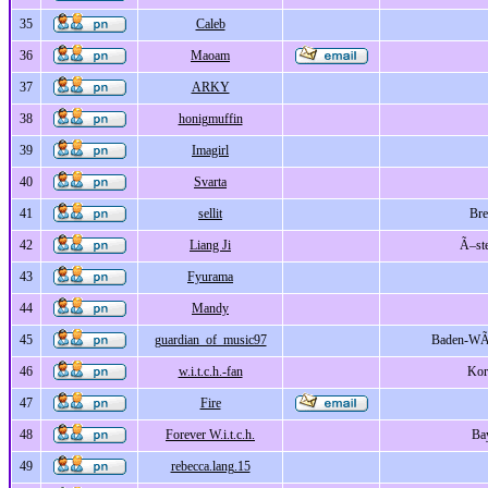
35
Caleb
36
Maoam
37
ARKY
38
honigmuffin
39
Imagirl
40
Svarta
41
sellit
Br
42
Liang Ji
Ã–ste
43
Fyurama
44
Mandy
45
guardian_of_music97
Baden-WÃ
46
w.i.t.c.h.-fan
Kor
47
Fire
48
Forever W.i.t.c.h.
Ba
49
rebecca.lang.15