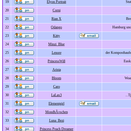
19
Elyon Portrait
Stut
20
Corni
21
Rian X
Br
22
Odango
Hamburg und
23
Kitty
24
Minzi_Blue
25
Lenore
der Komposthaufe
26
PrincessWill
Eusk
27
Arista
28
Bloom
Woa
29
Caro
30
LaLax3
...T
31
Elementgirl
32
MondhÃ¤schen
33
Luna_Bezi
34
Princess Peach Dreamer