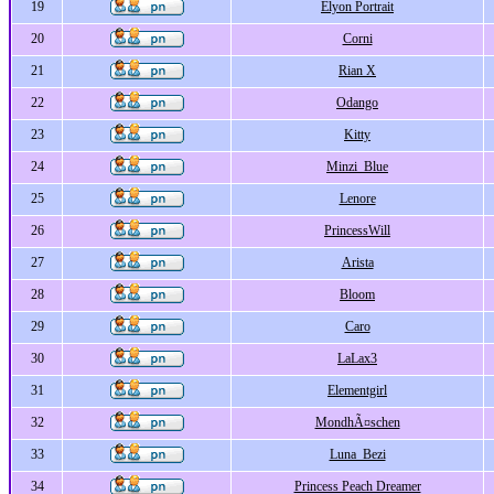
19
Elyon Portrait
20
Corni
21
Rian X
22
Odango
23
Kitty
24
Minzi_Blue
25
Lenore
26
PrincessWill
27
Arista
28
Bloom
29
Caro
30
LaLax3
31
Elementgirl
32
MondhÃ¤schen
33
Luna_Bezi
34
Princess Peach Dreamer