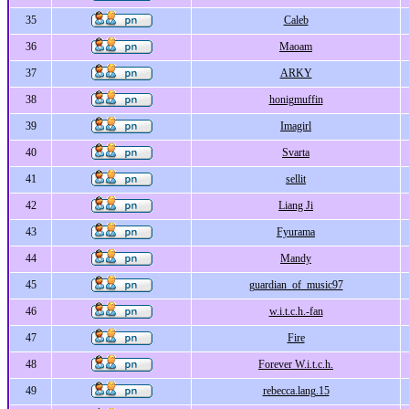
35
Caleb
36
Maoam
37
ARKY
38
honigmuffin
39
Imagirl
40
Svarta
41
sellit
42
Liang Ji
43
Fyurama
44
Mandy
45
guardian_of_music97
46
w.i.t.c.h.-fan
47
Fire
48
Forever W.i.t.c.h.
49
rebecca.lang.15