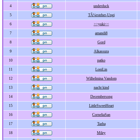
4
underduck
5
TÃ¼rsteher-Ungi
6
>>yuki<<
7
amandi8
8
Gord
9
Alkassura
10
patko
11
LoniLin
12
Wilhelmina Vandom
13
nacht kind
14
Decembersong
15
LittleSweetHeart
16
CorneliaSan
17
Tazha
18
Miley