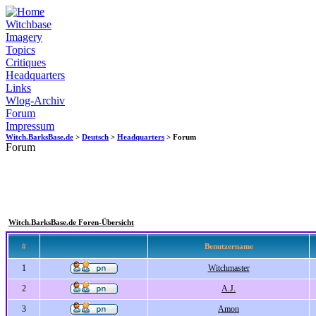
Witchbase
Imagery
Topics
Critiques
Headquarters
Links
Wlog-Archiv
Forum
Impressum
Witch.BarksBase.de
>
Deutsch
>
Headquarters
> Forum
Forum
Witch.BarksBase.de Foren-Übersicht
#
Benutzername
1
Witchmaster
2
A.J.
3
Amon