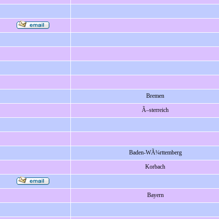
Bremen
Ã–sterreich
Baden-WÃ¼rttemberg
Korbach
Bayern