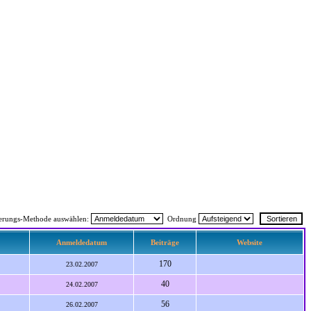
ierungs-Methode auswählen:
Ordnung
Anmeldedatum
Beiträge
Website
170
23.02.2007
40
24.02.2007
56
26.02.2007