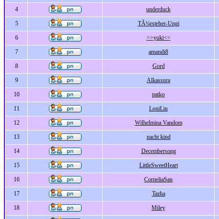
4
underduck
5
TÃ¼rsteher-Ungi
6
>>yuki<<
7
amandi8
8
Gord
9
Alkassura
10
patko
11
LoniLin
12
Wilhelmina Vandom
13
nacht kind
14
Decembersong
15
LittleSweetHeart
16
CorneliaSan
17
Tazha
18
Miley