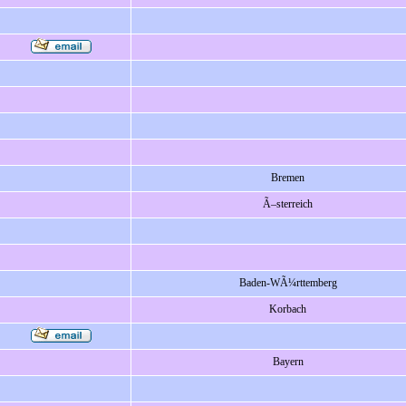
Bremen
Ã–sterreich
Baden-WÃ¼rttemberg
Korbach
Bayern