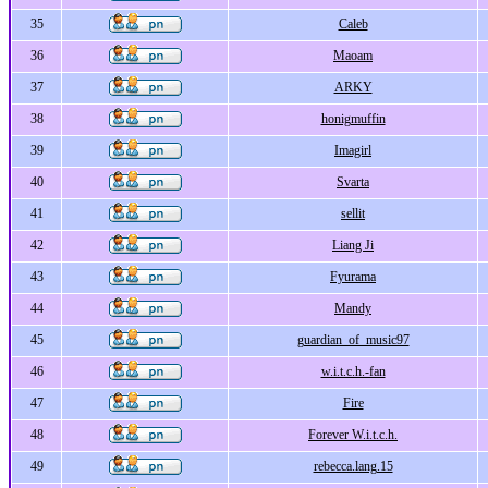
35
Caleb
36
Maoam
37
ARKY
38
honigmuffin
39
Imagirl
40
Svarta
41
sellit
42
Liang Ji
43
Fyurama
44
Mandy
45
guardian_of_music97
46
w.i.t.c.h.-fan
47
Fire
48
Forever W.i.t.c.h.
49
rebecca.lang.15