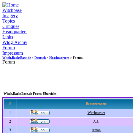
Witchbase
Imagery
Topics
Critiques
Headquarters
Links
Wlog-Archiv
Forum
Impressum
Witch.BarksBase.de
>
Deutsch
>
Headquarters
> Forum
Forum
Witch.BarksBase.de Foren-Übersicht
#
Benutzername
1
Witchmaster
2
A.J.
3
Amon