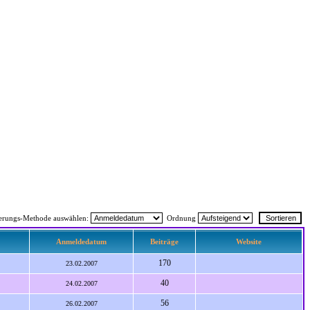
ierungs-Methode auswählen:
Ordnung
Anmeldedatum
Beiträge
Website
170
23.02.2007
40
24.02.2007
56
26.02.2007