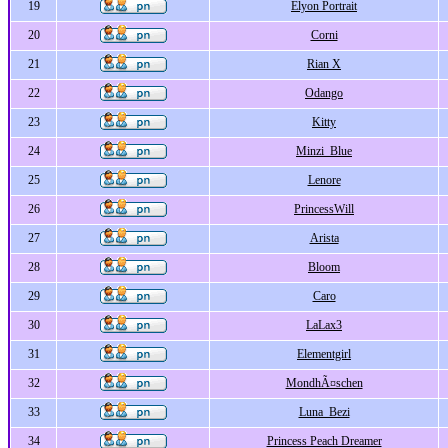
19
Elyon Portrait
20
Corni
21
Rian X
22
Odango
23
Kitty
24
Minzi_Blue
25
Lenore
26
PrincessWill
27
Arista
28
Bloom
29
Caro
30
LaLax3
31
Elementgirl
32
MondhÃ¤schen
33
Luna_Bezi
34
Princess Peach Dreamer