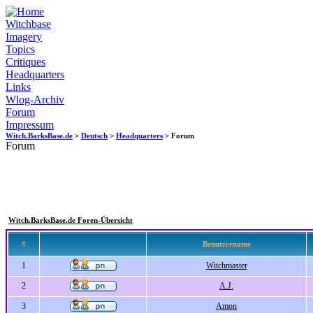
Witchbase
Imagery
Topics
Critiques
Headquarters
Links
Wlog-Archiv
Forum
Impressum
Witch.BarksBase.de
>
Deutsch
>
Headquarters
> Forum
Forum
Witch.BarksBase.de Foren-Übersicht
#
Benutzername
1
Witchmaster
2
A.J.
3
Amon