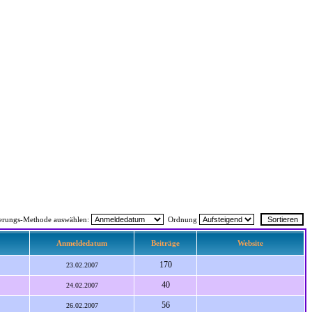
ierungs-Methode auswählen:
Ordnung
Anmeldedatum
Beiträge
Website
170
23.02.2007
40
24.02.2007
56
26.02.2007