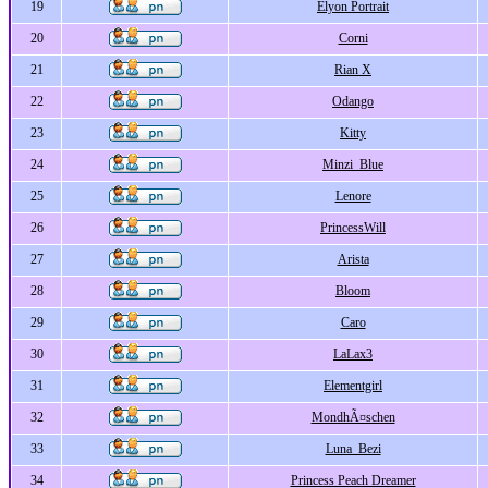
19
Elyon Portrait
20
Corni
21
Rian X
22
Odango
23
Kitty
24
Minzi_Blue
25
Lenore
26
PrincessWill
27
Arista
28
Bloom
29
Caro
30
LaLax3
31
Elementgirl
32
MondhÃ¤schen
33
Luna_Bezi
34
Princess Peach Dreamer