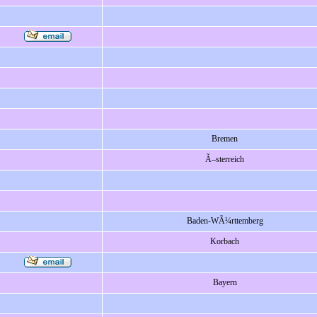
Bremen
Ã–sterreich
Baden-WÃ¼rttemberg
Korbach
Bayern