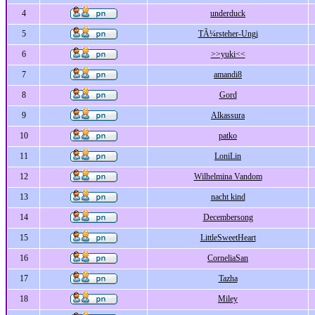
4
underduck
5
TÃ¼rsteher-Ungi
6
>>yuki<<
7
amandi8
8
Gord
9
Alkassura
10
patko
11
LoniLin
12
Wilhelmina Vandom
13
nacht kind
14
Decembersong
15
LittleSweetHeart
16
CorneliaSan
17
Tazha
18
Miley