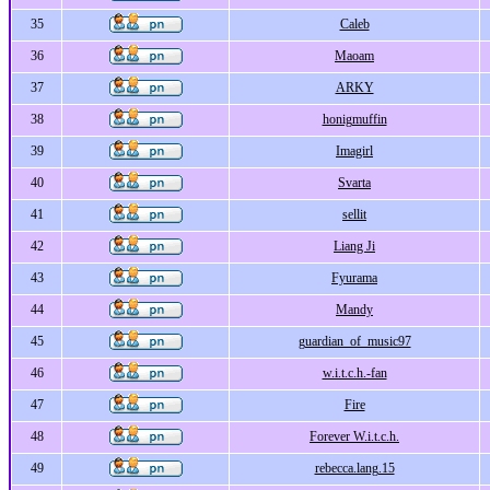
35
Caleb
36
Maoam
37
ARKY
38
honigmuffin
39
Imagirl
40
Svarta
41
sellit
42
Liang Ji
43
Fyurama
44
Mandy
45
guardian_of_music97
46
w.i.t.c.h.-fan
47
Fire
48
Forever W.i.t.c.h.
49
rebecca.lang.15