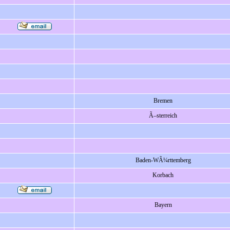
Bremen
Ã–sterreich
Baden-WÃ¼rttemberg
Korbach
Bayern