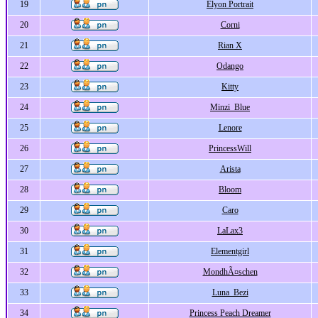
19
Elyon Portrait
20
Corni
21
Rian X
22
Odango
23
Kitty
24
Minzi_Blue
25
Lenore
26
PrincessWill
27
Arista
28
Bloom
29
Caro
30
LaLax3
31
Elementgirl
32
MondhÃ¤schen
33
Luna_Bezi
34
Princess Peach Dreamer