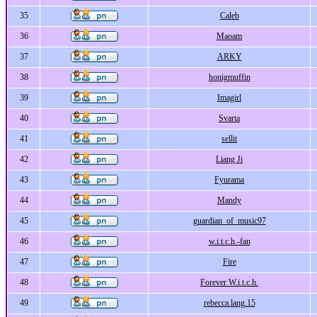
35
Caleb
36
Maoam
37
ARKY
38
honigmuffin
39
Imagirl
40
Svarta
41
sellit
42
Liang Ji
43
Fyurama
44
Mandy
45
guardian_of_music97
46
w.i.t.c.h.-fan
47
Fire
48
Forever W.i.t.c.h.
49
rebecca.lang.15