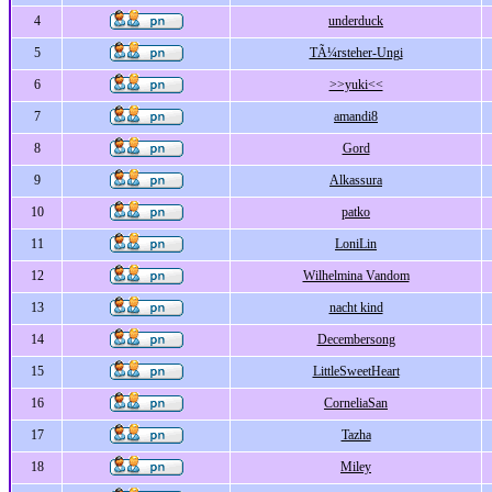
4
underduck
5
TÃ¼rsteher-Ungi
6
>>yuki<<
7
amandi8
8
Gord
9
Alkassura
10
patko
11
LoniLin
12
Wilhelmina Vandom
13
nacht kind
14
Decembersong
15
LittleSweetHeart
16
CorneliaSan
17
Tazha
18
Miley