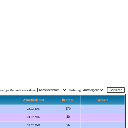
ierungs-Methode auswählen:
Ordnung
Anmeldedatum
Beiträge
Website
170
23.02.2007
40
24.02.2007
56
26.02.2007