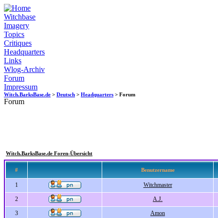
Witchbase
Imagery
Topics
Critiques
Headquarters
Links
Wlog-Archiv
Forum
Impressum
Witch.BarksBase.de
>
Deutsch
>
Headquarters
> Forum
Forum
Witch.BarksBase.de Foren-Übersicht
#
Benutzername
1
Witchmaster
2
A.J.
3
Amon