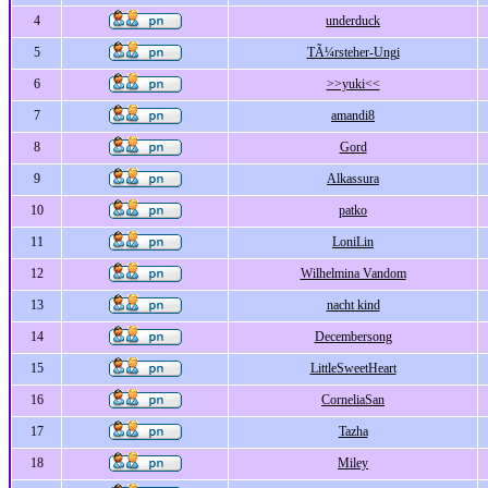
4
underduck
5
TÃ¼rsteher-Ungi
6
>>yuki<<
7
amandi8
8
Gord
9
Alkassura
10
patko
11
LoniLin
12
Wilhelmina Vandom
13
nacht kind
14
Decembersong
15
LittleSweetHeart
16
CorneliaSan
17
Tazha
18
Miley