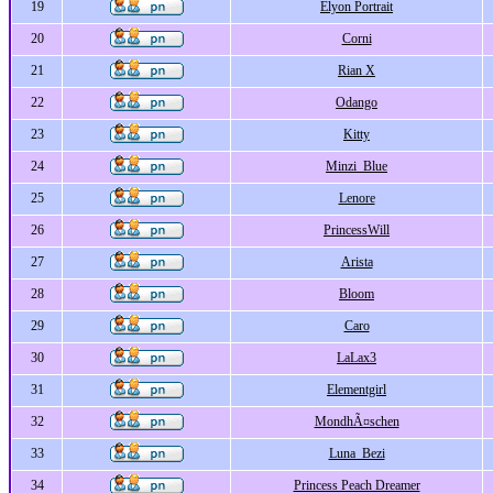
19
Elyon Portrait
20
Corni
21
Rian X
22
Odango
23
Kitty
24
Minzi_Blue
25
Lenore
26
PrincessWill
27
Arista
28
Bloom
29
Caro
30
LaLax3
31
Elementgirl
32
MondhÃ¤schen
33
Luna_Bezi
34
Princess Peach Dreamer