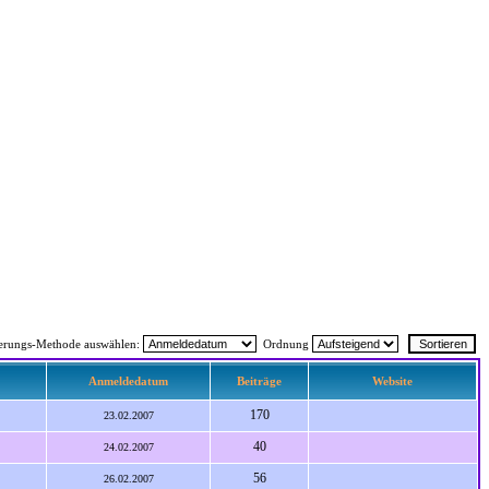
ierungs-Methode auswählen:
Ordnung
Anmeldedatum
Beiträge
Website
170
23.02.2007
40
24.02.2007
56
26.02.2007