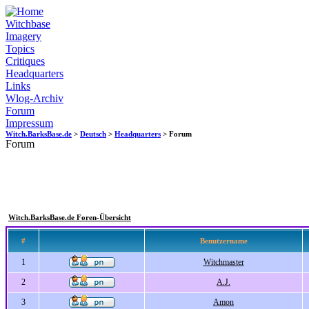
Witchbase
Imagery
Topics
Critiques
Headquarters
Links
Wlog-Archiv
Forum
Impressum
Witch.BarksBase.de
>
Deutsch
>
Headquarters
> Forum
Forum
Witch.BarksBase.de Foren-Übersicht
#
Benutzername
1
Witchmaster
2
A.J.
3
Amon