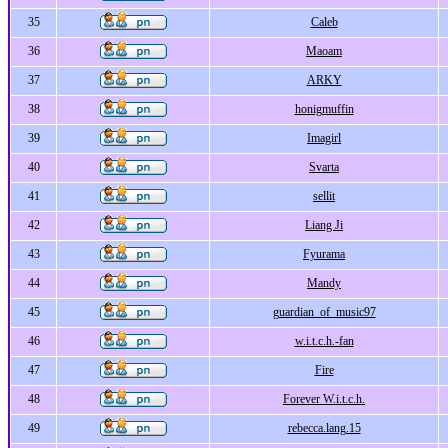
35
Caleb
36
Maoam
37
ARKY
38
honigmuffin
39
Imagirl
40
Svarta
41
sellit
42
Liang Ji
43
Fyurama
44
Mandy
45
guardian_of_music97
46
w.i.t.c.h.-fan
47
Fire
48
Forever W.i.t.c.h.
49
rebecca.lang.15