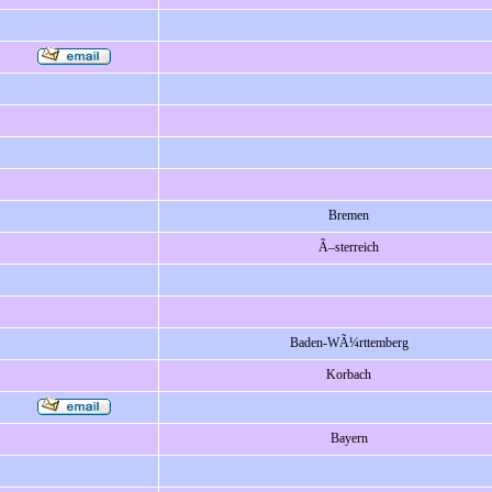
Bremen
Ã–sterreich
Baden-WÃ¼rttemberg
Korbach
Bayern