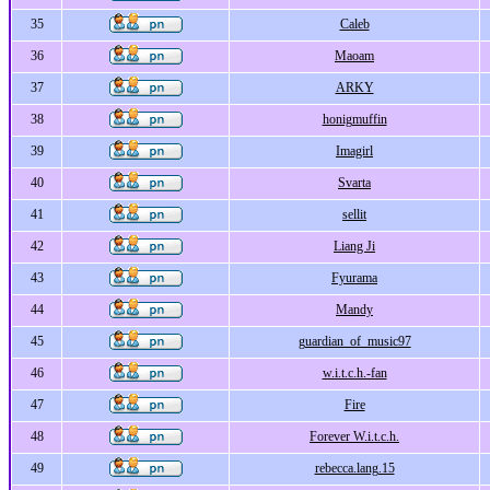
35
Caleb
36
Maoam
37
ARKY
38
honigmuffin
39
Imagirl
40
Svarta
41
sellit
42
Liang Ji
43
Fyurama
44
Mandy
45
guardian_of_music97
46
w.i.t.c.h.-fan
47
Fire
48
Forever W.i.t.c.h.
49
rebecca.lang.15