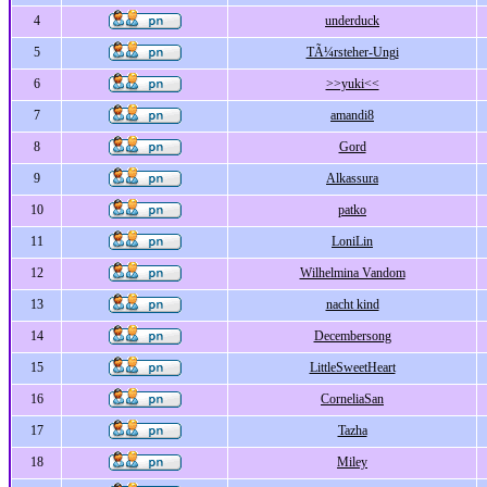
4
underduck
5
TÃ¼rsteher-Ungi
6
>>yuki<<
7
amandi8
8
Gord
9
Alkassura
10
patko
11
LoniLin
12
Wilhelmina Vandom
13
nacht kind
14
Decembersong
15
LittleSweetHeart
16
CorneliaSan
17
Tazha
18
Miley