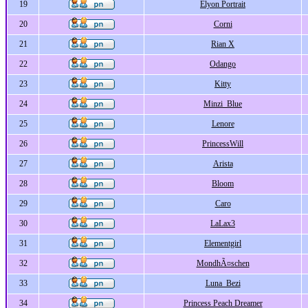
19
Elyon Portrait
20
Corni
21
Rian X
22
Odango
23
Kitty
24
Minzi_Blue
25
Lenore
26
PrincessWill
27
Arista
28
Bloom
29
Caro
30
LaLax3
31
Elementgirl
32
MondhÃ¤schen
33
Luna_Bezi
34
Princess Peach Dreamer