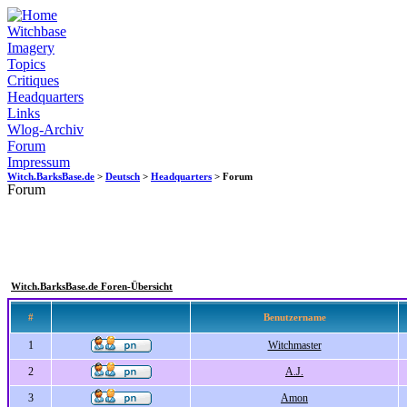
Witchbase
Imagery
Topics
Critiques
Headquarters
Links
Wlog-Archiv
Forum
Impressum
Witch.BarksBase.de
>
Deutsch
>
Headquarters
> Forum
Forum
Witch.BarksBase.de Foren-Übersicht
#
Benutzername
1
Witchmaster
2
A.J.
3
Amon