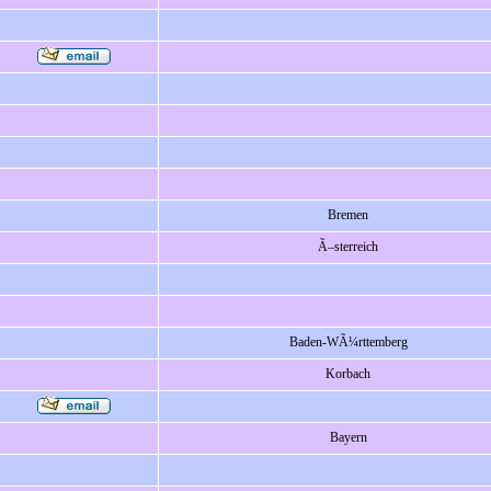
Bremen
Ã–sterreich
Baden-WÃ¼rttemberg
Korbach
Bayern