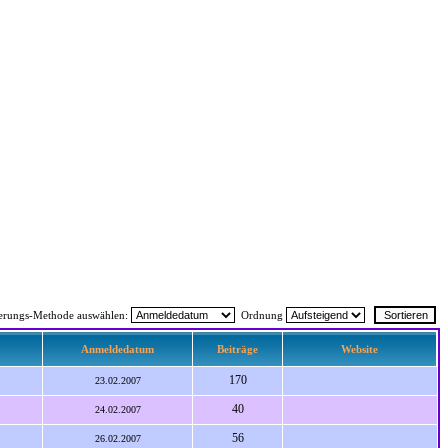
ierungs-Methode auswählen:
Ordnung
Anmeldedatum
Beiträge
Website
170
23.02.2007
40
24.02.2007
56
26.02.2007