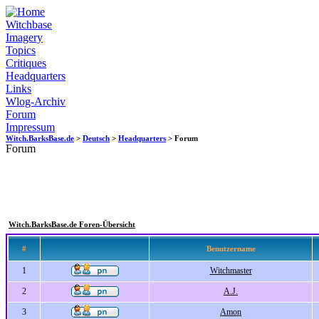
Witchbase
Imagery
Topics
Critiques
Headquarters
Links
Wlog-Archiv
Forum
Impressum
Witch.BarksBase.de
>
Deutsch
>
Headquarters
> Forum
Forum
Witch.BarksBase.de Foren-Übersicht
#
Benutzername
1
Witchmaster
2
A.J.
3
Amon