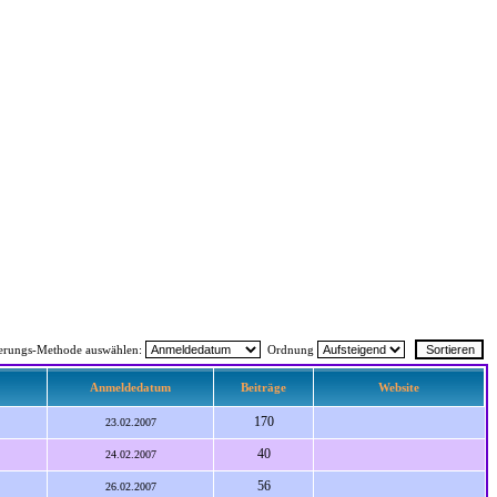
ierungs-Methode auswählen:
Ordnung
Anmeldedatum
Beiträge
Website
170
23.02.2007
40
24.02.2007
56
26.02.2007