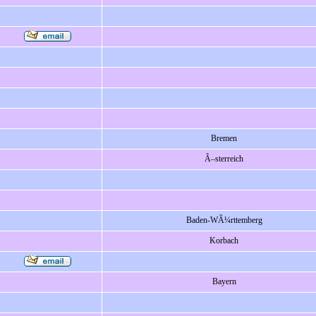
Bremen
Ã–sterreich
Baden-WÃ¼rttemberg
Korbach
Bayern