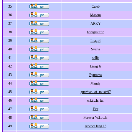
35
Caleb
36
Maoam
37
ARKY
38
honigmuffin
39
Imagirl
40
Svarta
41
sellit
42
Liang Ji
43
Fyurama
44
Mandy
45
guardian_of_music97
46
w.i.t.c.h.-fan
47
Fire
48
Forever W.i.t.c.h.
49
rebecca.lang.15