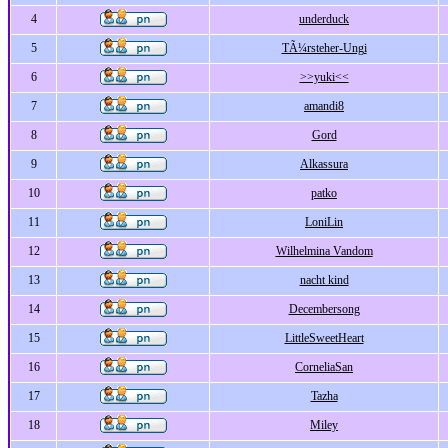
4
underduck
5
TÃ¼rsteher-Ungi
6
>>yuki<<
7
amandi8
8
Gord
9
Alkassura
10
patko
11
LoniLin
12
Wilhelmina Vandom
13
nacht kind
14
Decembersong
15
LittleSweetHeart
16
CorneliaSan
17
Tazha
18
Miley