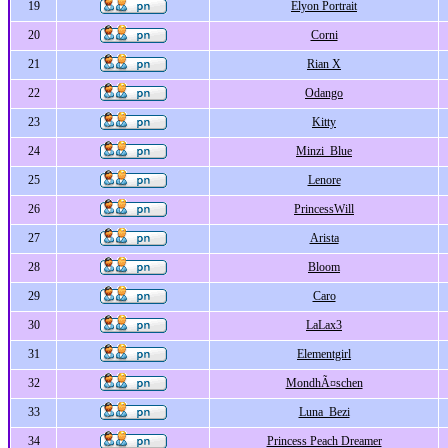
19
Elyon Portrait
20
Corni
21
Rian X
22
Odango
23
Kitty
24
Minzi_Blue
25
Lenore
26
PrincessWill
27
Arista
28
Bloom
29
Caro
30
LaLax3
31
Elementgirl
32
MondhÃ¤schen
33
Luna_Bezi
34
Princess Peach Dreamer