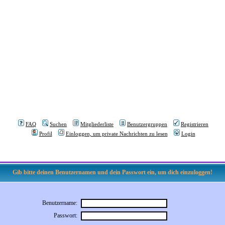
FAQ
Suchen
Mitgliederliste
Benutzergruppen
Registrieren
Profil
Einloggen, um private Nachrichten zu lesen
Login
Gib bitte deinen Benutzernamen und dein Passwort ein, um dich einzuloggen!
Benutzername:
Passwort: