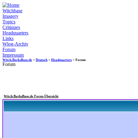
Witchbase
Imagery
Topics
Critiques
Headquarters
Links
Wlog-Archiv
Forum
Impressum
Witch.BarksBase.de
>
Deutsch
>
Headquarters
> Forum
Forum
Witch.BarksBase.de Foren-Übersicht