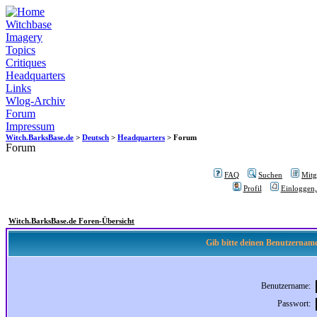
Witchbase
Imagery
Topics
Critiques
Headquarters
Links
Wlog-Archiv
Forum
Impressum
Witch.BarksBase.de
>
Deutsch
>
Headquarters
> Forum
Forum
FAQ
Suchen
Mitgl
Profil
Einloggen,
Witch.BarksBase.de Foren-Übersicht
Gib bitte deinen Benutzername
Benutzername:
Passwort: