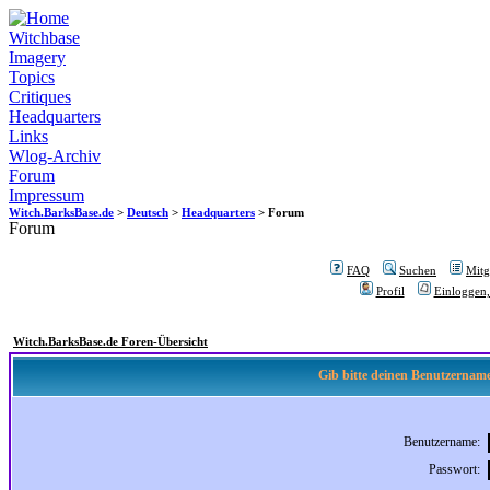
Witchbase
Imagery
Topics
Critiques
Headquarters
Links
Wlog-Archiv
Forum
Impressum
Witch.BarksBase.de
>
Deutsch
>
Headquarters
> Forum
Forum
FAQ
Suchen
Mitgl
Profil
Einloggen,
Witch.BarksBase.de Foren-Übersicht
Gib bitte deinen Benutzername
Benutzername:
Passwort: