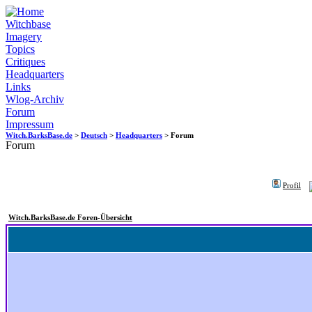
Witchbase
Imagery
Topics
Critiques
Headquarters
Links
Wlog-Archiv
Forum
Impressum
Witch.BarksBase.de
>
Deutsch
>
Headquarters
> Forum
Forum
Profil
Witch.BarksBase.de Foren-Übersicht