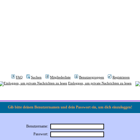
FAQ
Suchen
Mitgliederliste
Benutzergruppen
Registrieren
Einloggen, um private Nachrichten zu lesen
Gib bitte deinen Benutzernamen und dein Passwort ein, um dich einzuloggen!
Benutzername:
Passwort: