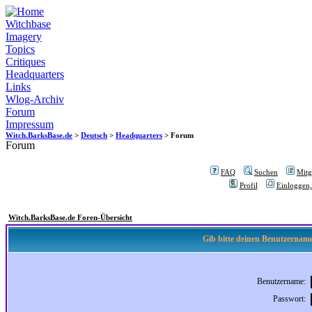
Witchbase
Imagery
Topics
Critiques
Headquarters
Links
Wlog-Archiv
Forum
Impressum
Witch.BarksBase.de
>
Deutsch
>
Headquarters
> Forum
Forum
FAQ
Suchen
Mitgl
Profil
Einloggen,
Witch.BarksBase.de Foren-Übersicht
Gib bitte deinen Benutzername
Benutzername:
Passwort: