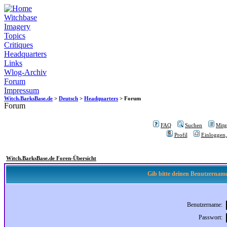
Witchbase
Imagery
Topics
Critiques
Headquarters
Links
Wlog-Archiv
Forum
Impressum
Witch.BarksBase.de
>
Deutsch
>
Headquarters
> Forum
Forum
FAQ
Suchen
Mitgl
Profil
Einloggen,
Witch.BarksBase.de Foren-Übersicht
Gib bitte deinen Benutzername
Benutzername:
Passwort: