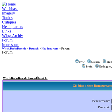
Witchbase
Imagery
Topics
Critiques
Headquarters
Links
Wlog-Archiv
Forum
Impressum
Witch.BarksBase.de
>
Deutsch
>
Headquarters
> Forum
Forum
FAQ
Suchen
Mitgl
Profil
Einloggen,
Witch.BarksBase.de Foren-Übersicht
Gib bitte deinen Benutzername
Benutzername:
Passwort: