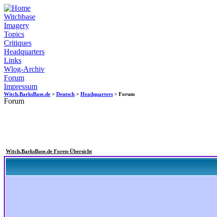
Witchbase
Imagery
Topics
Critiques
Headquarters
Links
Wlog-Archiv
Forum
Impressum
Witch.BarksBase.de
>
Deutsch
>
Headquarters
> Forum
Forum
Witch.BarksBase.de Foren-Übersicht