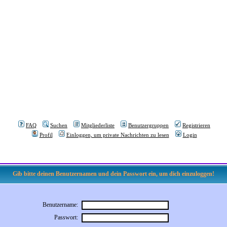
FAQ
Suchen
Mitgliederliste
Benutzergruppen
Registrieren
Profil
Einloggen, um private Nachrichten zu lesen
Login
Gib bitte deinen Benutzernamen und dein Passwort ein, um dich einzuloggen!
Benutzername:
Passwort: