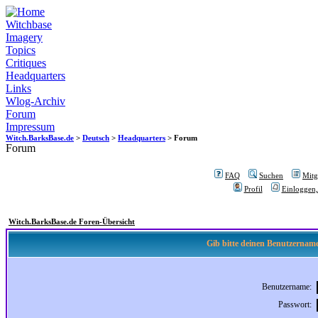
Witchbase
Imagery
Topics
Critiques
Headquarters
Links
Wlog-Archiv
Forum
Impressum
Witch.BarksBase.de
>
Deutsch
>
Headquarters
> Forum
Forum
FAQ
Suchen
Mitgl
Profil
Einloggen,
Witch.BarksBase.de Foren-Übersicht
Gib bitte deinen Benutzername
Benutzername:
Passwort: