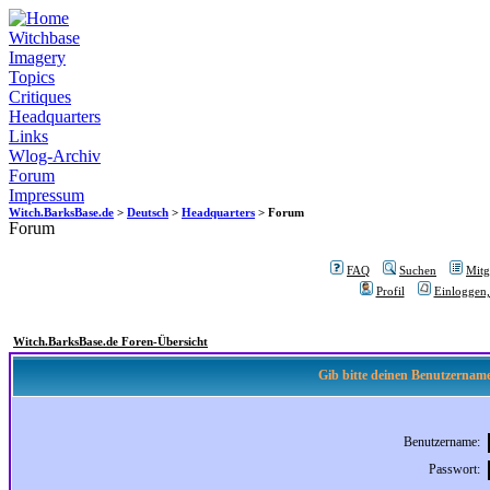
Witchbase
Imagery
Topics
Critiques
Headquarters
Links
Wlog-Archiv
Forum
Impressum
Witch.BarksBase.de
>
Deutsch
>
Headquarters
> Forum
Forum
FAQ
Suchen
Mitgl
Profil
Einloggen,
Witch.BarksBase.de Foren-Übersicht
Gib bitte deinen Benutzername
Benutzername:
Passwort: