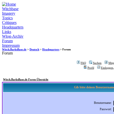
Witchbase
Imagery
Topics
Critiques
Headquarters
Links
Wlog-Archiv
Forum
Impressum
Witch.BarksBase.de
>
Deutsch
>
Headquarters
> Forum
Forum
FAQ
Suchen
Mitgl
Profil
Einloggen,
Witch.BarksBase.de Foren-Übersicht
Gib bitte deinen Benutzername
Benutzername:
Passwort: