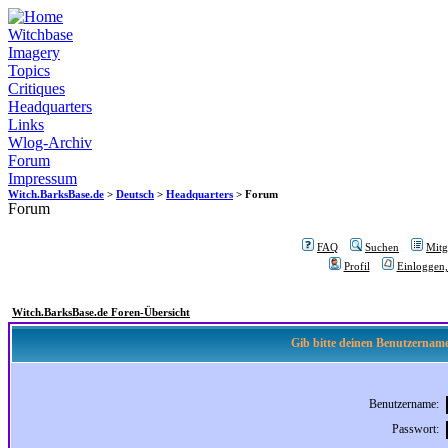
Witchbase
Imagery
Topics
Critiques
Headquarters
Links
Wlog-Archiv
Forum
Impressum
Witch.BarksBase.de
>
Deutsch
>
Headquarters
> Forum
Forum
FAQ
Suchen
Mitgl
Profil
Einloggen,
Witch.BarksBase.de Foren-Übersicht
Gib bitte deinen Benutzername
Benutzername:
Passwort: