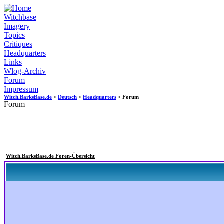
Witchbase
Imagery
Topics
Critiques
Headquarters
Links
Wlog-Archiv
Forum
Impressum
Witch.BarksBase.de
>
Deutsch
>
Headquarters
> Forum
Forum
Witch.BarksBase.de Foren-Übersicht