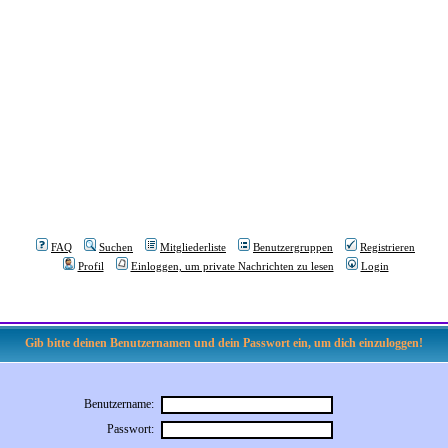
FAQ
Suchen
Mitgliederliste
Benutzergruppen
Registrieren
Profil
Einloggen, um private Nachrichten zu lesen
Login
Gib bitte deinen Benutzernamen und dein Passwort ein, um dich einzuloggen!
Benutzername:
Passwort: