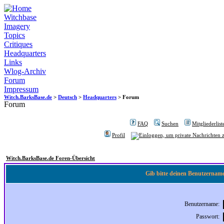
Witchbase
Imagery
Topics
Critiques
Headquarters
Links
Wlog-Archiv
Forum
Impressum
Witch.BarksBase.de
>
Deutsch
>
Headquarters
> Forum
Forum
FAQ
Suchen
Mitgliederlist
Profil
Witch.BarksBase.de Foren-Übersicht
Gib bitte deinen Benutzername
Benutzername:
Passwort: