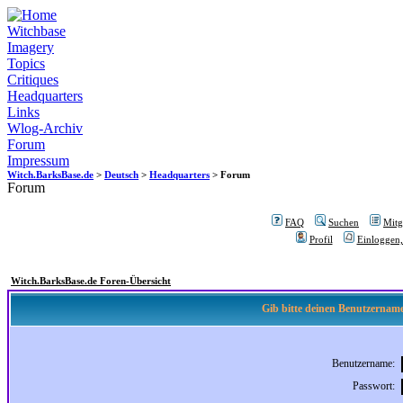
Witchbase
Imagery
Topics
Critiques
Headquarters
Links
Wlog-Archiv
Forum
Impressum
Witch.BarksBase.de
>
Deutsch
>
Headquarters
> Forum
Forum
FAQ
Suchen
Mitgl
Profil
Einloggen,
Witch.BarksBase.de Foren-Übersicht
Gib bitte deinen Benutzername
Benutzername:
Passwort: