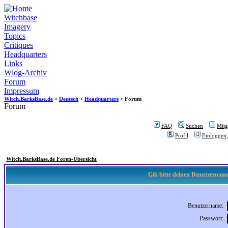
Witchbase
Imagery
Topics
Critiques
Headquarters
Links
Wlog-Archiv
Forum
Impressum
Witch.BarksBase.de
>
Deutsch
>
Headquarters
> Forum
Forum
FAQ
Suchen
Mitgl
Profil
Einloggen,
Witch.BarksBase.de Foren-Übersicht
Gib bitte deinen Benutzername
Benutzername:
Passwort: