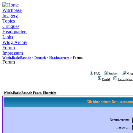
Witchbase
Imagery
Topics
Critiques
Headquarters
Links
Wlog-Archiv
Forum
Impressum
Witch.BarksBase.de
>
Deutsch
>
Headquarters
> Forum
Forum
FAQ
Suchen
Mitgl
Profil
Einloggen,
Witch.BarksBase.de Foren-Übersicht
Gib bitte deinen Benutzername
Benutzername:
Passwort: