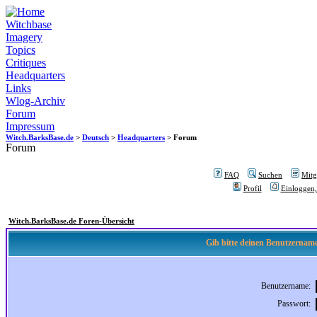
Witchbase
Imagery
Topics
Critiques
Headquarters
Links
Wlog-Archiv
Forum
Impressum
Witch.BarksBase.de
>
Deutsch
>
Headquarters
> Forum
Forum
FAQ
Suchen
Mitgl
Profil
Einloggen,
Witch.BarksBase.de Foren-Übersicht
Gib bitte deinen Benutzername
Benutzername:
Passwort: