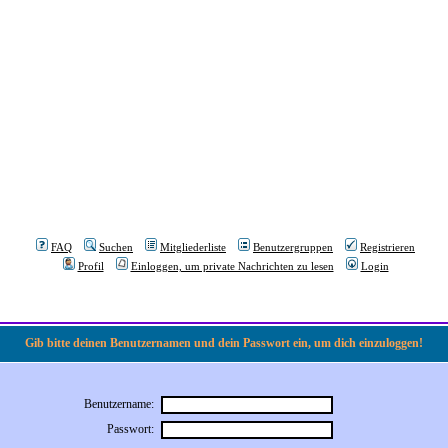
FAQ
Suchen
Mitgliederliste
Benutzergruppen
Registrieren
Profil
Einloggen, um private Nachrichten zu lesen
Login
Gib bitte deinen Benutzernamen und dein Passwort ein, um dich einzuloggen!
Benutzername:
Passwort: