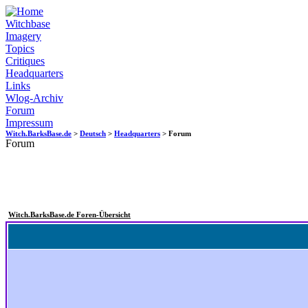
Witchbase
Imagery
Topics
Critiques
Headquarters
Links
Wlog-Archiv
Forum
Impressum
Witch.BarksBase.de
>
Deutsch
>
Headquarters
> Forum
Forum
Witch.BarksBase.de Foren-Übersicht