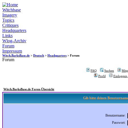
Witchbase
Imagery
Topics
Critiques
Headquarters
Links
Wlog-Archiv
Forum
Impressum
Witch.BarksBase.de
>
Deutsch
>
Headquarters
> Forum
Forum
FAQ
Suchen
Mitgl
Profil
Einloggen,
Witch.BarksBase.de Foren-Übersicht
Gib bitte deinen Benutzername
Benutzername:
Passwort: